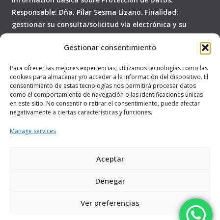
Responsable: Dña. Pilar Sesma Lizano. Finalidad:
gestionar su consulta/solicitud vía electrónica y su
posterior seguimiento comercial. Legitimación: su
Gestionar consentimiento
consentimiento expreso (RGPD 6.1.a). No cederemos sus
datos a terceros y los conservaremos hasta cumplir su
Para ofrecer las mejores experiencias, utilizamos tecnologías como las
propia finalidad. Puede revocar su consentimiento y
cookies para almacenar y/o acceder a la información del dispositivo. El
ejercitar sus derechos de acceso, rectificación, supresión,
consentimiento de estas tecnologías nos permitirá procesar datos
como el comportamiento de navegación o las identificaciones únicas
portabilidad, limitación y oposición al tratamiento de
en este sitio. No consentir o retirar el consentimiento, puede afectar
sus datos dirigiéndose a:
info@centropilarsesma.com
.
negativamente a ciertas características y funciones.
Usted consiente, a través de la marcación de la
Manage services
presente casilla, el tratamiento de sus datos personales
conforme con nuestra
Política de Privacidad
.
Aceptar
Denegar
Ver preferencias