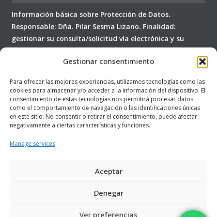
Información básica sobre Protección de Datos.
Responsable: Dña. Pilar Sesma Lizano. Finalidad:
gestionar su consulta/solicitud vía electrónica y su
posterior seguimiento comercial. Legitimación: su
Gestionar consentimiento
consentimiento expreso (RGPD 6.1.a). No cederemos sus
datos a terceros y los conservaremos hasta cumplir su
Para ofrecer las mejores experiencias, utilizamos tecnologías como las
propia finalidad. Puede revocar su consentimiento y
cookies para almacenar y/o acceder a la información del dispositivo. El
ejercitar sus derechos de acceso, rectificación, supresión,
consentimiento de estas tecnologías nos permitirá procesar datos
como el comportamiento de navegación o las identificaciones únicas
portabilidad, limitación y oposición al tratamiento de
en este sitio. No consentir o retirar el consentimiento, puede afectar
sus datos dirigiéndose a:
info@centropilarsesma.com
.
negativamente a ciertas características y funciones.
Usted consiente, a través de la marcación de la
Manage services
presente casilla, el tratamiento de sus datos personales
conforme con nuestra
Política de Privacidad
.
Aceptar
Denegar
Ver preferencias