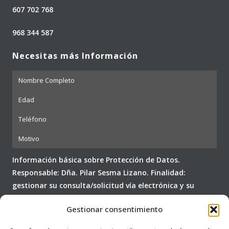
607 702 768
968 344 587
Necesitas más Información
Información básica sobre Protección de Datos.
Responsable: Dña. Pilar Sesma Lizano. Finalidad:
gestionar su consulta/solicitud vía electrónica y su
posterior seguimiento comercial. Legitimación: su
Gestionar consentimiento
consentimiento expreso (RGPD 6.1.a). No cederemos sus
datos a terceros y los conservaremos hasta cumplir su