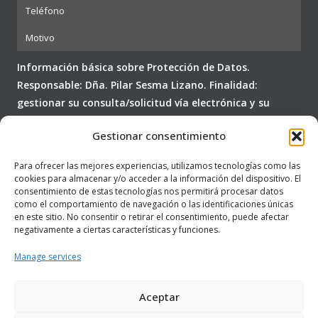
Información básica sobre Protección de Datos.
Responsable: Dña. Pilar Sesma Lizano. Finalidad:
gestionar su consulta/solicitud vía electrónica y su
posterior seguimiento comercial. Legitimación: su
Gestionar consentimiento
consentimiento expreso (RGPD 6.1.a). No cederemos sus
datos a terceros y los conservaremos hasta cumplir su
Para ofrecer las mejores experiencias, utilizamos tecnologías como las
propia finalidad. Puede revocar su consentimiento y
cookies para almacenar y/o acceder a la información del dispositivo. El
ejercitar sus derechos de acceso, rectificación, supresión,
consentimiento de estas tecnologías nos permitirá procesar datos
como el comportamiento de navegación o las identificaciones únicas
portabilidad, limitación y oposición al tratamiento de
en este sitio. No consentir o retirar el consentimiento, puede afectar
sus datos dirigiéndose a:
info@centropilarsesma.com
.
negativamente a ciertas características y funciones.
Usted consiente, a través de la marcación de la
Manage services
presente casilla, el tratamiento de sus datos personales
conforme con nuestra
Política de Privacidad
.
Aceptar